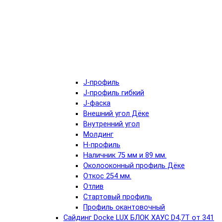
J-профиль
J-профиль гибкий
J-фаска
Внешний угол Дёке
Внутренний угол
Молдинг
Н-профиль
Наличник 75 мм и 89 мм.
Околооконный профиль Дёке
Откос 254 мм.
Отлив
Стартовый профиль
Профиль окантовочный
Сайдинг Docke LUX БЛОК ХАУС D4,7T от 341