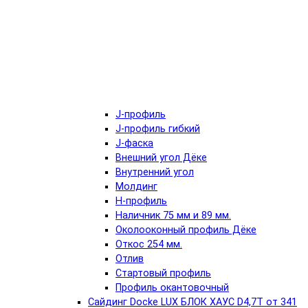
J-профиль
J-профиль гибкий
J-фаска
Внешний угол Дёке
Внутренний угол
Молдинг
Н-профиль
Наличник 75 мм и 89 мм.
Околооконный профиль Дёке
Откос 254 мм.
Отлив
Стартовый профиль
Профиль окантовочный
Сайдинг Docke LUX БЛОК ХАУС D4,7T от 341