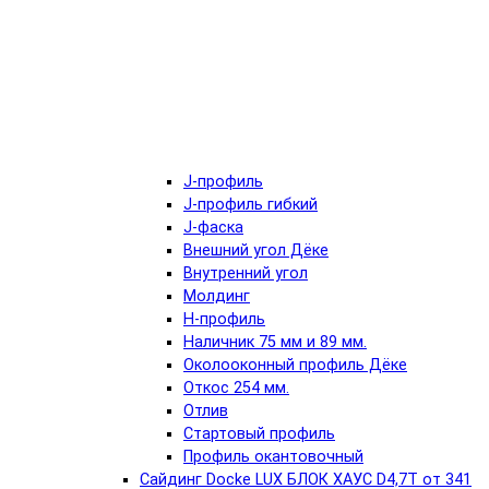
J-профиль
J-профиль гибкий
J-фаска
Внешний угол Дёке
Внутренний угол
Молдинг
Н-профиль
Наличник 75 мм и 89 мм.
Околооконный профиль Дёке
Откос 254 мм.
Отлив
Стартовый профиль
Профиль окантовочный
Сайдинг Docke LUX БЛОК ХАУС D4,7T от 341