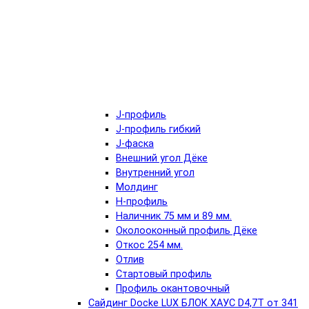
J-профиль
J-профиль гибкий
J-фаска
Внешний угол Дёке
Внутренний угол
Молдинг
Н-профиль
Наличник 75 мм и 89 мм.
Околооконный профиль Дёке
Откос 254 мм.
Отлив
Стартовый профиль
Профиль окантовочный
Сайдинг Docke LUX БЛОК ХАУС D4,7T от 341