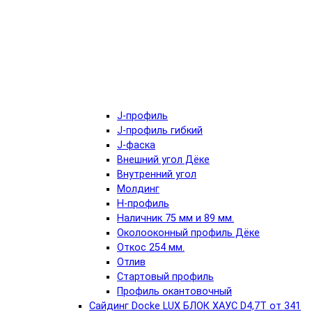
J-профиль
J-профиль гибкий
J-фаска
Внешний угол Дёке
Внутренний угол
Молдинг
Н-профиль
Наличник 75 мм и 89 мм.
Околооконный профиль Дёке
Откос 254 мм.
Отлив
Стартовый профиль
Профиль окантовочный
Сайдинг Docke LUX БЛОК ХАУС D4,7T от 341